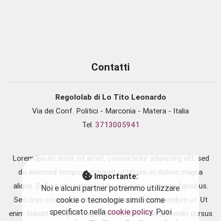
Contatti
Regololab di Lo Tito Leonardo
Via dei Conf. Politici - Marconia - Matera - Italia
Tel.
3713005941
Lorem ipsum dolor sit amet, consectetur adipiscing elit, sed
do eiusmod tempor incididunt ut labore et dolore magna
Importante:
aliqua. Sollicitudin tempor id eu nisl nunc mi ipsum faucibus.
Noi e alcuni partner potremmo utilizzare
cookie o tecnologie simili come
Sed cras ornare arcu dui vivamus arcu felis bibendum ut. Ut
specificato nella
cookie policy
. Puoi
enim blandit volutpat maecenas volutpat. Morbi blandit cursus