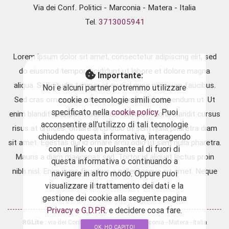
Via dei Conf. Politici - Marconia - Matera - Italia
Tel.
3713005941
Lorem ipsum dolor sit amet, consectetur adipiscing elit, sed
do eiusmod tempor incididunt ut labore et dolore magna
Importante:
aliqua. Sollicitudin tempor id eu nisl nunc mi ipsum faucibus.
Noi e alcuni partner potremmo utilizzare
cookie o tecnologie simili come
Sed cras ornare arcu dui vivamus arcu felis bibendum ut. Ut
specificato nella
cookie policy
. Puoi
enim blandit volutpat maecenas volutpat. Morbi blandit cursus
acconsentire all’utilizzo di tali tecnologie
risus at ultrices. Ornare arcu odio ut sem nulla pharetra diam
chiudendo questa informativa, interagendo
sit amet. Egestas dui id ornare arcu odio ut sem nulla pharetra.
con un link o un pulsante al di fuori di
Mauris a diam maecenas sed. Tortor id aliquet lectus proin
questa informativa o continuando a
nibh nisl. Enim nunc faucibus a pellentesque sit amet. Neque
navigare in altro modo. Oppure puoi
visualizzare il trattamento dei dati e la
viverra justo nec ultrices dui.
gestione dei cookie alla seguente pagina
Privacy e G.D.P.R.
e decidere cosa fare.
RGLite
: via dei Confinati Politici - 75020 Marconia - Matera - Italia
OK, HO CAPITO!