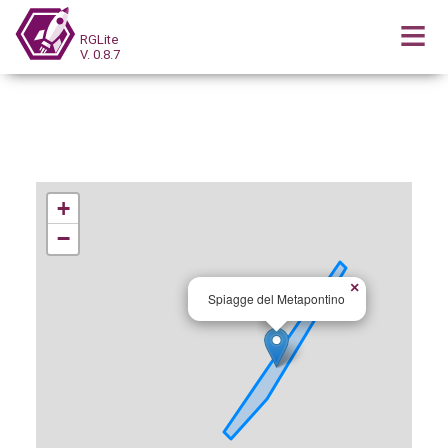
RGLite
V. 0.8.7
+
−
×
Spiagge del Metapontino