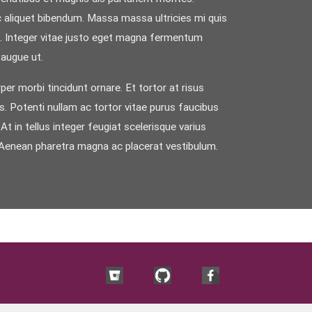
c aliquet bibendum. Massa massa ultricies mi quis
tae. Integer vitae justo eget magna fermentum
 augue ut.
per morbi tincidunt ornare. Et tortor at risus
us. Potenti nullam ac tortor vitae purus faucibus
t in tellus integer feugiat scelerisque varius
t. Aenean pharetra magna ac placerat vestibulum.