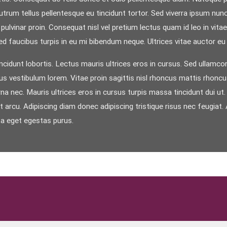
trum tellus pellentesque eu tincidunt tortor. Sed viverra ipsum nun
pulvinar proin. Consequat nisl vel pretium lectus quam id leo in vi
ed faucibus turpis in eu mi bibendum neque. Ultrices vitae auctor eu
ncidunt lobortis. Lectus mauris ultrices eros in cursus. Sed ullamcor
llus vestibulum lorem. Vitae proin sagittis nisl rhoncus mattis rhonc
nec. Mauris ultrices eros in cursus turpis massa tincidunt dui ut. A
unt arcu. Adipiscing diam donec adipiscing tristique risus nec feugia
sa eget egestas purus.