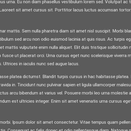
oncus urna. Eu non diam phasellus vestibulum lorem sed. Volutpat ac
e. Laoreet sit amet cursus sit. Porttitor lacus luctus accumsan tor
nar mattis. Sem nulla pharetra diam sit amet nisl suscipit. Morbi blan
ulum sed arcu non odio euismod lacinia at quis risus. Ac turpis eg
mattis vulputate enim nulla aliquet. Elit duis tristique sollicitudin 
tum fusce ut placerat orci. Urna cursus eget nunc scelerisque viverra
s. Ultrices in iaculis nunc sed augue lacus.
sse platea dictumst. Blandit turpis cursus in hac habitasse platea. N
da in. Tincidunt nunc pulvinar sapien et ligula ullamcorper malesuad
tus arcu bibendum at varius vel. Posuere morbi leo urna molestie at
endum est ultricies integer. Enim sit amet venenatis urna cursus eget
t morbi. Ipsum dolor sit amet consectetur. Vitae tempus quam pell
ttis. Consequat ac felis donec et odio pellentesque diam. Natoque 