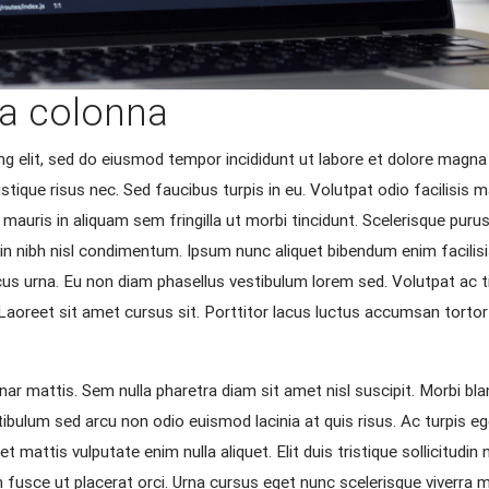
a colonna
g elit, sed do eiusmod tempor incididunt ut labore et dolore magna a
istique risus nec. Sed faucibus turpis in eu. Volutpat odio facilisis 
 mauris in aliquam sem fringilla ut morbi tincidunt. Scelerisque purus
proin nibh nisl condimentum. Ipsum nunc aliquet bibendum enim facili
oncus urna. Eu non diam phasellus vestibulum lorem sed. Volutpat ac
e. Laoreet sit amet cursus sit. Porttitor lacus luctus accumsan tor
nar mattis. Sem nulla pharetra diam sit amet nisl suscipit. Morbi blan
ulum sed arcu non odio euismod lacinia at quis risus. Ac turpis eg
mattis vulputate enim nulla aliquet. Elit duis tristique sollicitudin 
tum fusce ut placerat orci. Urna cursus eget nunc scelerisque viverra