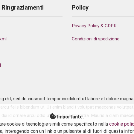
 Ringraziamenti
Policy
Privacy Policy & GDPR
xml
Condizioni di spedizione
i
 elit, sed do eiusmod tempor incididunt ut labore et dolore magna al
rcu felis bibendum ut. Ut enim blandit volutpat maecenas volutpat. 
dui id ornare arcu odio ut sem nulla pharetra. Mauris a diam maecenas
Importante:
are cookie o tecnologie simili come specificato nella
cookie poli
 viverra justo nec ultrices dui.
 interagendo con un link o un pulsante al di fuori di questa info