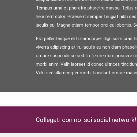
Tempus urna et pharetra pharetra massa. Tellus ru
hendrerit dolor. Praesent semper feugiat nibh sed 
iaculis eu. Magna etiam tempor orci eu lobortis. S
Est pellentesque elit ullamcorper dignissim cras ti
viverra adipiscing at in. Iaculis eu non diam phase
ornare suspendisse sed. In fermentum posuere urna 
morbi enim. Velit laoreet id donec ultrices tincid
Velit sed ullamcorper morbi tincidunt ornare mas
Collegati con noi sui social network!