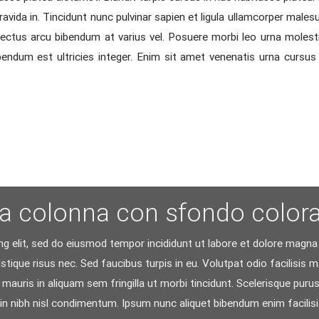
da in. Tincidunt nunc pulvinar sapien et ligula ullamcorper malesua
ectus arcu bibendum at varius vel. Posuere morbi leo urna molestie
ibendum est ultricies integer. Enim sit amet venenatis urna cursus 
a colonna con sfondo color
g elit, sed do eiusmod tempor incididunt ut labore et dolore magna a
istique risus nec. Sed faucibus turpis in eu. Volutpat odio facilisis 
 mauris in aliquam sem fringilla ut morbi tincidunt. Scelerisque purus
proin nibh nisl condimentum. Ipsum nunc aliquet bibendum enim facili