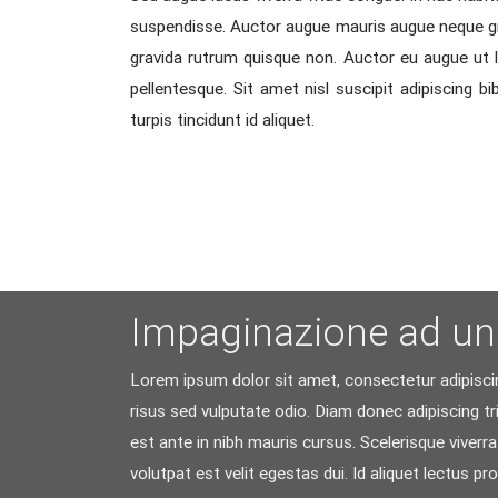
suspendisse. Auctor augue mauris augue neque gravi
gravida rutrum quisque non. Auctor eu augue ut l
pellentesque. Sit amet nisl suscipit adipiscing b
turpis tincidunt id aliquet.
Impaginazione ad un
Lorem ipsum dolor sit amet, consectetur adipiscin
risus sed vulputate odio. Diam donec adipiscing tr
est ante in nibh mauris cursus. Scelerisque viverra
volutpat est velit egestas dui. Id aliquet lectus 