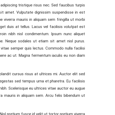
dipiscing tristique risus nec. Sed faucibus turpis
 sit amet. Vulputate dignissim suspendisse in est
e viverra mauris in aliquam sem fringilla ut morbi
et duis at tellus. Lacus vel facilisis volutpat est
 proin nibh nisl condimentum. Ipsum nunc aliquet
ue. Neque sodales ut etiam sit amet nisl purus.
 vitae semper quis lectus. Commodo nulla facilisi
osuere ac ut. Magna fermentum iaculis eu non diam
landit cursus risus at ultrices mi. Auctor elit sed
egestas sed tempus urna et pharetra. Eu facilisis
 nibh. Scelerisque eu ultrices vitae auctor eu augue
erra mauris in aliquam sem. Arcu felis bibendum ut
isl pretium fusce id velit ut tortor pretium viverra