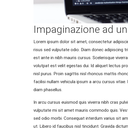
Impaginazione ad un
Lorem ipsum dolor sit amet, consectetur adipiscin
risus sed vulputate odio. Diam donec adipiscing tr
est ante in nibh mauris cursus. Scelerisque viverra
volutpat est velit egestas dui. Id aliquet lectus 
nisl purus. Proin sagittis nisl rhoncus mattis rh
facilisi nullam vehicula ipsum a arcu cursus vita
diam phasellus.
In arcu cursus euismod quis viverra nibh cras pulvi
vulputate mi sit amet mauris commodo quis. Vestib
sed odio morbi. Consequat interdum varius sit amet 
ut. Libero id faucibus nisl tincidunt. Gravida dic