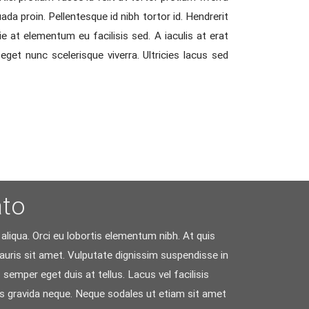
da proin. Pellentesque id nibh tortor id. Hendrerit
 at elementum eu facilisis sed. A iaculis at erat
eget nunc scelerisque viverra. Ultricies lacus sed
ato
liqua. Orci eu lobortis elementum nibh. At quis
mauris sit amet. Vulputate dignissim suspendisse in
 semper eget duis at tellus. Lacus vel facilisis
sis gravida neque. Neque sodales ut etiam sit amet