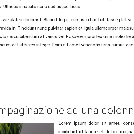
s. Ultrices in iaculis nunc sed augue lacus.
sse platea dictumst. Blandit turpis cursus in hac habitasse platea. N
da in. Tincidunt nunc pulvinar sapien et ligula ullamcorper malesuad
tus arcu bibendum at varius vel. Posuere morbi leo urna molestie at
endum est ultricies integer. Enim sit amet venenatis urna cursus eget
mpaginazione ad una colon
Lorem ipsum dolor sit amet, conse
incididunt ut labore et dolore magna