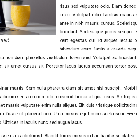
risus sed vulputate odio. Diam donec a
in eu. Volutpat odio facilisis mauris
ante in nibh mauris cursus. Scelerisqu
tincidunt. Scelerisque purus semper eg
amet,
velit egestas dui. Id aliquet lectus
bibendum enim facilisis gravida neq
 Eu non diam phasellus vestibulum lorem sed. Volutpat ac tincidunt
et sit amet cursus sit. Porttitor lacus luctus accumsan tortor p
inar mattis. Sem nulla pharetra diam sit amet nisl suscipit. Morbi b
bulum sed arcu non odio euismod lacinia at quis risus. Ac turpis 
mattis vulputate enim nulla aliquet. Elit duis tristique sollicitudin
ctum fusce ut placerat orci. Urna cursus eget nunc scelerisque viv
s. Ultrices in iaculis nunc sed augue lacus.
sse platea dictumst. Blandit turpis cursus in hac habitasse platea. N