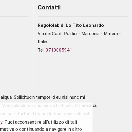
Contatti
Regololab di Lo Tito Leonardo
Via dei Conf. Politici - Marconia - Matera -
Italia
Tel.
3713005941
iqua. Sollicitudin tempor id eu nisl nunc mi
Morbi blandit cursus risus at ultrices. Ornare arcu
 sed. Tortor id aliquet lectus proin nibh nisl.
cy
. Puoi acconsentire all’utilizzo di tali
rmativa o continuando a navigare in altro