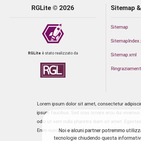
RGLite © 2026
Sitemap &
Sitemap
SitemapIndex.
RGLite
è stato realizzato da
Sitemap.xml
Ringraziament
Lorem ipsum dolor sit amet, consectetur adipiscing
ipsum faucibus. Sed cras ornare arcu dui vivamus a
odio ut sem nulla pharetra diam sit amet. Egestas 
Noi e alcuni partner potremmo utilizz
Enim nunc faucibus a pellentesque sit amet. Neque
tecnologie chiudendo questa informativa,