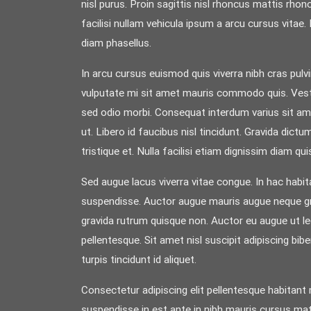
nisl purus. Proin sagittis nisl rhoncus mattis rh
facilisi nullam vehicula ipsum a arcu cursus vita
diam phasellus.
In arcu cursus euismod quis viverra nibh cras pulvi
vulputate mi sit amet mauris commodo quis. Vestib
sed odio morbi. Consequat interdum varius sit amet 
ut. Libero id faucibus nisl tincidunt. Gravida dic
tristique et. Nulla facilisi etiam dignissim diam qui
Sed augue lacus viverra vitae congue. In hac habita
suspendisse. Auctor augue mauris augue neque gravi
gravida rutrum quisque non. Auctor eu augue ut lec
pellentesque. Sit amet nisl suscipit adipiscing bib
turpis tincidunt id aliquet.
Consectetur adipiscing elit pellentesque habitan
suspendisse in est ante in nibh mauris cursus ma